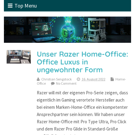
Top Menu
Unser Razer Home-Office:
Office Luxus in
ungewohnter Form
Christian Sengstock
16. August 2022
Home-
Office
No Comment
Razer will mit der eigenen Pro-Serie zeigen, dass
eigentlich im Gaming verortete Hersteller auch
bei einem Marken-Home-Office ein kompetenter
Ansprechpartner sein können. Wir haben unser
Razer Home-Office mit Pro Type Ultra, Pro Click
und dem Razer Pro Glide in Standard-Größe