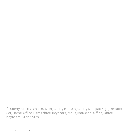
Cherry
,
Cherry DW 9100 SLIM
,
Cherry MP 1000
,
Cherry Slidepad Ergo
,
Desktop
Set
,
Home-Office
,
Homeoffice
,
Keyboard
,
Maus
,
Mauspad
,
Office
,
Office-
Keyboard
,
Silent
,
Slim