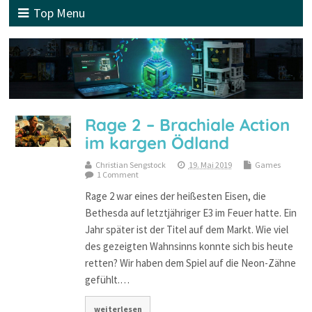
Top Menu
Rage 2 – Brachiale Action
im kargen Ödland
Christian Sengstock
19. Mai 2019
Games
1 Comment
Rage 2 war eines der heißesten Eisen, die
Bethesda auf letztjähriger E3 im Feuer hatte. Ein
Jahr später ist der Titel auf dem Markt. Wie viel
des gezeigten Wahnsinns konnte sich bis heute
retten? Wir haben dem Spiel auf die Neon-Zähne
gefühlt.…
weiterlesen