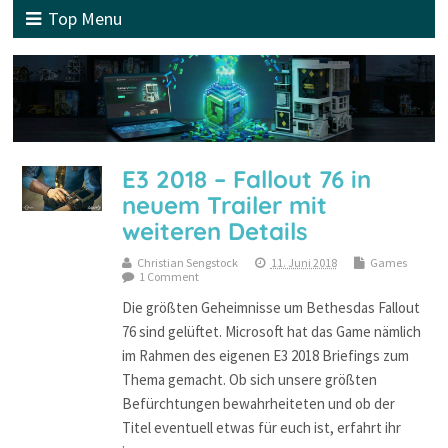
Top Menu
E3 2018 – Fallout 76 in
neuem Trailer mit
weiteren Details
Christian Sengstock
11. Juni 2018
Games
1 Comment
Die größten Geheimnisse um Bethesdas Fallout
76 sind gelüftet. Microsoft hat das Game nämlich
im Rahmen des eigenen E3 2018 Briefings zum
Thema gemacht. Ob sich unsere größten
Befürchtungen bewahrheiteten und ob der
Titel eventuell etwas für euch ist, erfahrt ihr