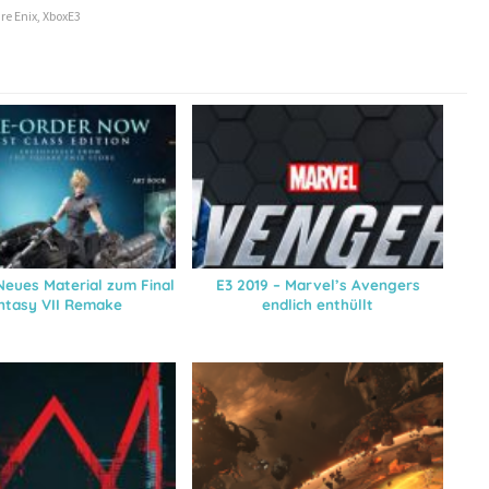
re Enix
,
XboxE3
Neues Material zum Final
E3 2019 – Marvel’s Avengers
ntasy VII Remake
endlich enthüllt