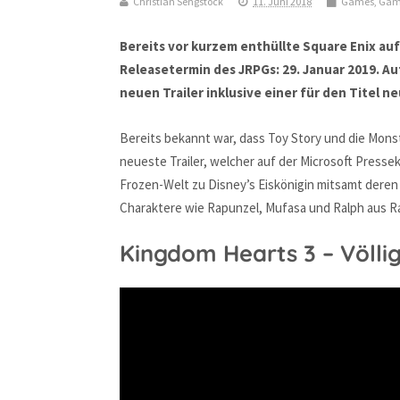
Christian Sengstock
11. Juni 2018
Games
,
Gam
Bereits vor kurzem enthüllte Square Enix au
Releasetermin des JRPGs: 29. Januar 2019. Au
neuen Trailer inklusive einer für den Titel 
Bereits bekannt war, dass Toy Story und die Mons
neueste Trailer, welcher auf der Microsoft Presse
Frozen-Welt zu Disney’s Eiskönigin mitsamt deren
Charaktere wie Rapunzel, Mufasa und Ralph aus Ra
Kingdom Hearts 3 – Völli