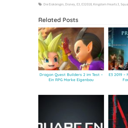
Die Eiskönigin
,
Disney
,
E3
,
E32018
,
Kingdom Hearts 3
,
Squa
Related Posts
Dragon Quest Builders 2 im Test –
E3 2019 – 
Ein RPG Marke Eigenbau
Fa