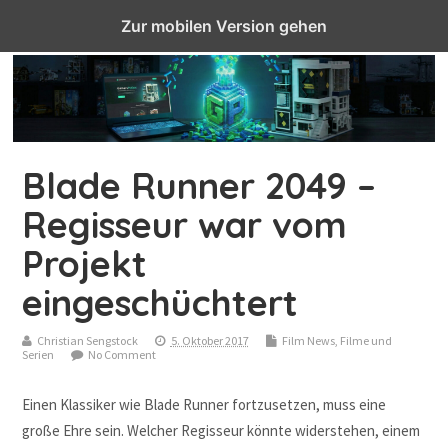
Top Menu
Zur mobilen Version gehen
Blade Runner 2049 –
Regisseur war vom
Projekt
eingeschüchtert
Christian Sengstock
5. Oktober 2017
Film News
,
Filme und
Serien
No Comment
Einen Klassiker wie Blade Runner fortzusetzen, muss eine
große Ehre sein. Welcher Regisseur könnte widerstehen, einem