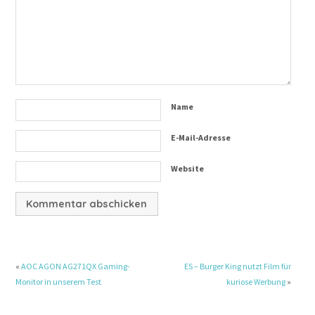
Name
E-Mail-Adresse
Website
«
AOC AGON AG271QX Gaming-
ES – Burger King nutzt Film für
Monitor in unserem Test
kuriose Werbung
»