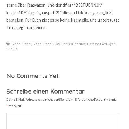
gerne über [easyazon_link identifier=“B00TUGNNJK“
locale=“DE“ tag=“gamspot-21″]diesen Link[/easyazon_link]
bestellen. Für Euch gibt es so keine Nachteile, uns unterstützt
Ihr dagegen ungemein.
Blade Runner
,
Blade Runner 2049
,
Denis Villeneuve
,
Harrison Ford
,
Ryan
Gosling
No Comments Yet
Schreibe einen Kommentar
Deine E-Mail-Adresse wird nicht veröffentlicht.
Erforderliche Felder sind mit
*
markiert