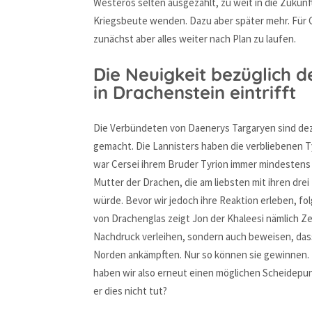
Westeros selten ausgezahlt, zu weit in die Zukunft
Kriegsbeute wenden. Dazu aber später mehr. Für C
zunächst aber alles weiter nach Plan zu laufen.
Die Neuigkeit bezüglich de
in Drachenstein eintrifft
Die Verbündeten von Daenerys Targaryen sind dezi
gemacht. Die Lannisters haben die verbliebenen Ty
war Cersei ihrem Bruder Tyrion immer mindestens ei
Mutter der Drachen, die am liebsten mit ihren d
würde. Bevor wir jedoch ihre Reaktion erleben, 
von Drachenglas zeigt Jon der Khaleesi nämlich 
Nachdruck verleihen, sondern auch beweisen, das
Norden ankämpften. Nur so können sie gewinnen. Da
haben wir also erneut einen möglichen Scheidepun
er dies nicht tut?