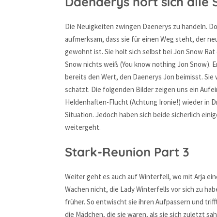
Daenaerys hört sich alle 
Die Neuigkeiten zwingen Daenerys zu handeln. Doch
aufmerksam, dass sie für einen Weg steht, der neu
gewohnt ist. Sie holt sich selbst bei Jon Snow Rat
Snow nichts weiß (You know nothing Jon Snow). Er 
bereits den Wert, den Daenerys Jon beimisst. Sie w
schätzt. Die folgenden Bilder zeigen uns ein Auf
Heldenhaften-Flucht (Achtung Ironie!) wieder in Dra
Situation. Jedoch haben sich beide sicherlich einig
weitergeht.
Stark-Reunion Part 3
Weiter geht es auch auf Winterfell, wo mit Arja ei
Wachen nicht, die Lady Winterfells vor sich zu hab
früher. So entwischt sie ihren Aufpassern und triff
die Mädchen, die sie waren, als sie sich zuletzt 