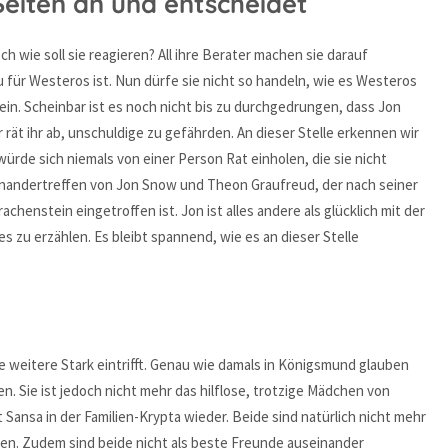
Seiten an und entscheidet
 wie soll sie reagieren? All ihre Berater machen sie darauf
 für Westeros ist. Nun dürfe sie nicht so handeln, wie es Westeros
 ein. Scheinbar ist es noch nicht bis zu durchgedrungen, dass Jon
rät ihr ab, unschuldige zu gefährden. An dieser Stelle erkennen wir
ürde sich niemals von einer Person Rat einholen, die sie nicht
einandertreffen von Jon Snow und Theon Graufreud, der nach seiner
chenstein eingetroffen ist. Jon ist alles andere als glücklich mit der
es zu erzählen. Es bleibt spannend, wie es an dieser Stelle
ne weitere Stark eintrifft. Genau wie damals in Königsmund glauben
en. Sie ist jedoch nicht mehr das hilflose, trotzige Mädchen von
t Sansa in der Familien-Krypta wieder. Beide sind natürlich nicht mehr
sahen. Zudem sind beide nicht als beste Freunde auseinander