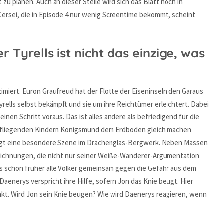
 zu planen. Auch an dieser Stelle wird sich das Blatt noch in
ersei, die in Episode 4 nur wenig Screentime bekommt, scheint
r Tyrells ist nicht das einzige, was
miert. Euron Graufreud hat der Flotte der Eiseninseln den Garaus
rells selbst bekämpft und sie um ihre Reichtümer erleichtert. Dabei
nen Schritt voraus. Das ist alles andere als befriedigend für die
rei fliegenden Kindern Königsmund dem Erdboden gleich machen
folgt eine besondere Szene im Drachenglas-Bergwerk. Neben Massen
Zeichnungen, die nicht nur seiner Weiße-Wanderer-Argumentation
s schon früher alle Völker gemeinsam gegen die Gefahr aus dem
enerys verspricht ihre Hilfe, sofern Jon das Knie beugt. Hier
kt. Wird Jon sein Knie beugen? Wie wird Daenerys reagieren, wenn