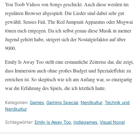
You Toob Videos von Songs geschickt. Auch diese werden im
regulären Browser abgespielt. Die Lieder sind dabei sehr gut
gewählt. Senses Fail, The Red Jumpsuit Apparatus oder Mogwai
tönen euch entgegen. Da ich selbst genau diese Musik in meiner
Jugend gehört habe, steigert sich der Nostalgiefaktor auf über
9000.
Emily Is Away Too stellt eine erstaunliche Zeitreise dar, die zeigt,
dass Immersion auch ohne großes Budget und Spezialeffekte zu
erreichen ist. So skeptisch wie ich am Anfang war, so einzigartig
war die Erfahrung des Spiels, die ich letztlich hatte.
Kategorien:
Games
,
Gaming Special
,
Nerdkultur
,
Technik und
Nerdkultur
Schlagwörter:
Emily Is Away Too
,
Indiegames
,
Visual Novel