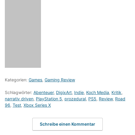
Kategorien:
Games
,
Gaming Review
Schlagwörter:
Abenteuer
,
DigixArt
,
Indie
,
Koch Media
,
Kritik
,
narrativ driven
,
PlayStation 5
,
prozedural
,
PS5
,
Review
,
Road
96
,
Test
,
Xbox Series X
Schreibe einen Kommentar