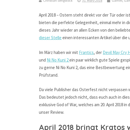
Christian Sengstock
31. März 2018
Games
,
Gam
April 2018 – Ostern steht direkt vor der Tür oder is
bieten die perfekte Gelegenheit, einmal mehr in d
dieses Jahr wieder an allen Ecken von den belieb
dieser Stelle
einen interessanten Artikel über di
Im März haben wir mit
Frantics
, der
Devil May Cry 
und
Ni No Kuni 2
ein paar wirklich gute Spiele ge
zu gerne Ni No Kuni 2, das eine Bestbewertung ei
Prüfstand.
Da viele Publisher das Osterfest nicht verpassen 
Das bedeutet jedoch nicht, dass euch auch in die
exklusive God of War, welches am 20. April 2018 in
unser Review.
April 2018 bringt Kratos