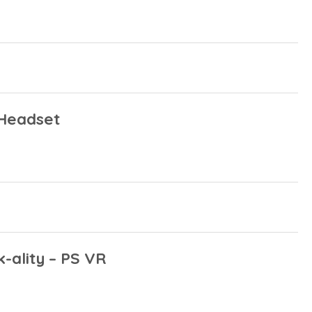
 Headset
k-ality – PS VR