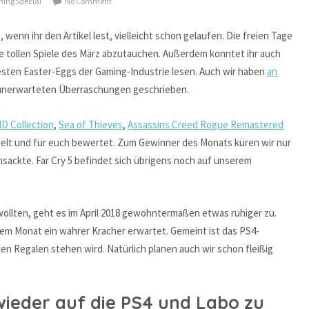
ing Special
No Comment
t, wenn ihr den Artikel lest, vielleicht schon gelaufen. Die freien Tage
ie tollen Spiele des März abzutauchen. Außerdem konntet ihr auch
testen Easter-Eggs der Gaming-Industrie lesen. Auch wir haben
an
e unerwarteten Überraschungen geschrieben.
HD Collection
,
Sea of Thieves
,
Assassins Creed Rogue Remastered
spielt und für euch bewertet. Zum Gewinner des Monats küren wir nur
nsackte. Far Cry 5 befindet sich übrigens noch auf unserem
wollten, geht es im April 2018 gewohntermaßen etwas ruhiger zu.
sem Monat ein wahrer Kracher erwartet. Gemeint ist das PS4-
 den Regalen stehen wird. Natürlich planen auch wir schon fleißig
 wieder auf die PS4 und Labo zu