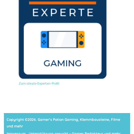
Zum idealo-Experten-Profil
Copyright ©2026. Gamer's Potion Gaming, Klemmbausteine, Filme
und mehr
Impressum
Unterstützung gesucht – Games Redakteur und mehr