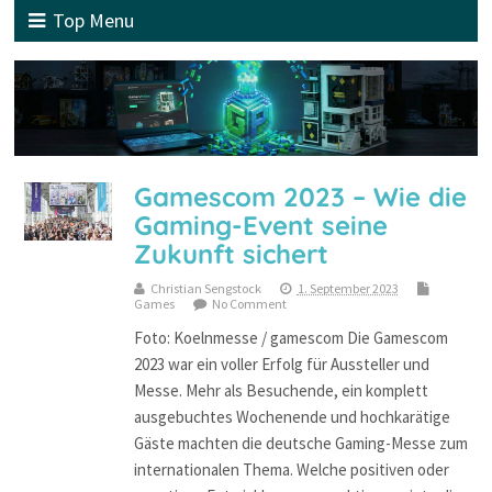
Top Menu
Gamescom 2023 – Wie die
Gaming-Event seine
Zukunft sichert
Christian Sengstock
1. September 2023
Games
No Comment
Foto: Koelnmesse / gamescom Die Gamescom
2023 war ein voller Erfolg für Aussteller und
Messe. Mehr als Besuchende, ein komplett
ausgebuchtes Wochenende und hochkarätige
Gäste machten die deutsche Gaming-Messe zum
internationalen Thema. Welche positiven oder