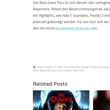
Der Xbox Game Pass ist seit diesem Jahr verfügbar
Repertoire. Neben den Neuerscheinungen im Juli 
mit Highlights, wie Halo 5: Guardians, Payday 2 u
jederzeit gekündigt werden. Für uns hört sich da
dies mit einem
kostenlosen Probeabo
tun.
Bard's Gold
,
F1 2015
,
Guacamelee: Super Turbo Champions
Xbox
,
Xbox 360
,
Xbox Game Pass
,
Xbox One
Related Posts