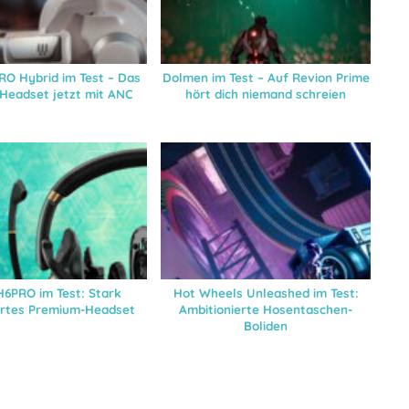
RO Hybrid im Test – Das
Dolmen im Test – Auf Revion Prime
e Headset jetzt mit ANC
hört dich niemand schreien
H6PRO im Test: Stark
Hot Wheels Unleashed im Test:
ertes Premium-Headset
Ambitionierte Hosentaschen-
Boliden