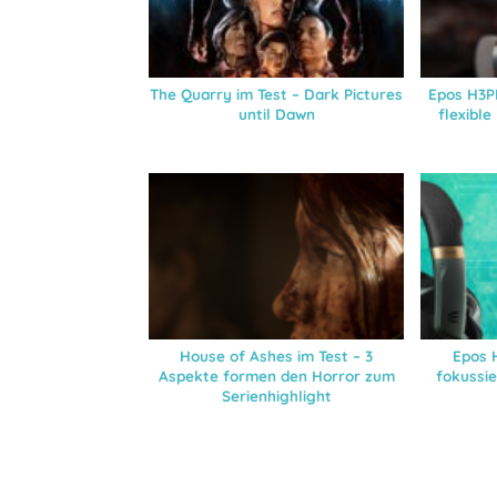
The Quarry im Test – Dark Pictures
Epos H3P
until Dawn
flexibl
House of Ashes im Test – 3
Epos 
Aspekte formen den Horror zum
fokussi
Serienhighlight