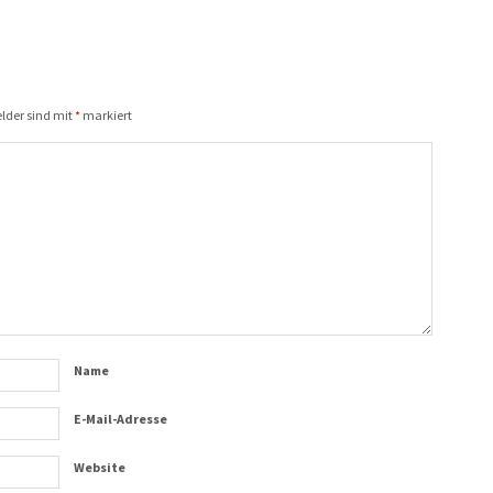
elder sind mit
*
markiert
Name
E-Mail-Adresse
Website