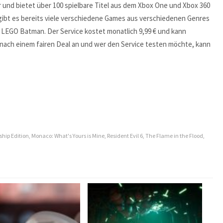
 und bietet über 100 spielbare Titel aus dem Xbox One und Xbox 360
gibt es bereits viele verschiedene Games aus verschiedenen Genres
nd LEGO Batman. Der Service kostet monatlich 9,99 € und kann
s nach einem fairen Deal an und wer den Service testen möchte, kann
hip Edition
,
Monaco: What's Yours is Mine
,
Resident Evil 6
,
The Flame in the Flood
,