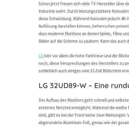
Schon jetzt freuen sich viele TV-Hersteller über 
Industrie weht. Durch leistungsstärkere Konsolen
diese Entwicklung. Während Konsolen jedoch 4K-Neu
Auflösung darstellen können, beherrschen potente
dass moderne Monitore an denen Spiele, Filme un
Bilder auf die Schirme zu zaubern. Kann das auch
LG
lobt vor allem die hohe Farbtreue und die Blickw
noch, diese Versprechungen des Herstellers zu pr
schließlich auch einiges vom 32 Zoll Bildschirm erw
LG 32UD89-W – Eine rund
Der Aufbau des Monitors geht schnell und selbste
externes Netzteil ermöglicht. Während die weiß
sind, gibt es bei der Front keine zwei Meinungen. 
abgerundete Aluminium-Fuß, genau wie der gesamt