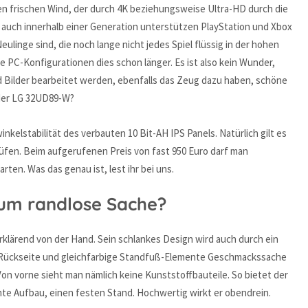
den frischen Wind, der durch 4K beziehungsweise Ultra-HD durch die
 auch innerhalb einer Generation unterstützen PlayStation und Xbox
linge sind, die noch lange nicht jedes Spiel flüssig in der hohen
 PC-Konfigurationen dies schon länger. Es ist also kein Wunder,
d Bilder bearbeitet werden, ebenfalls das Zeug dazu haben, schöne
 der LG 32UD89-W?
inkelstabilität des verbauten 10 Bit-AH IPS Panels. Natürlich gilt es
üfen. Beim aufgerufenen Preis von fast 950 Euro darf man
arten. Was das genau ist, lest ihr bei uns.
um randlose Sache?
rklärend von der Hand. Sein schlankes Design wird auch durch ein
e Rückseite und gleichfarbige Standfuß-Elemente Geschmackssache
Von vorne sieht man nämlich keine Kunststoffbauteile. So bietet der
e Aufbau, einen festen Stand. Hochwertig wirkt er obendrein.