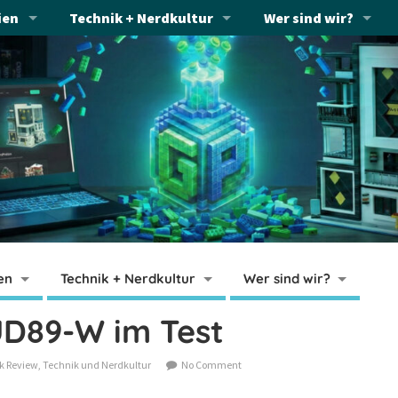
ien
Technik + Nerdkultur
Wer sind wir?
en
Technik + Nerdkultur
Wer sind wir?
UD89-W im Test
k Review
,
Technik und Nerdkultur
No Comment