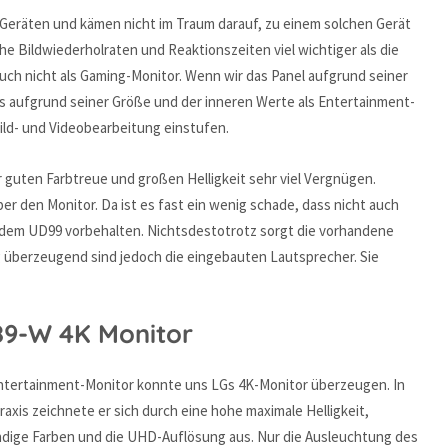
Geräten und kämen nicht im Traum darauf, zu einem solchen Gerät
he Bildwiederholraten und Reaktionszeiten viel wichtiger als die
ch nicht als Gaming-Monitor. Wenn wir das Panel aufgrund seiner
s aufgrund seiner Größe und der inneren Werte als Entertainment-
Bild- und Videobearbeitung einstufen.
r guten Farbtreue und großen Helligkeit sehr viel Vergnügen.
 über den Monitor. Da ist es fast ein wenig schade, dass nicht auch
h dem UD99 vorbehalten. Nichtsdestotrotz sorgt die vorhandene
ig überzeugend sind jedoch die eingebauten Lautsprecher. Sie
89-W 4K Monitor
ntertainment-Monitor konnte uns LGs 4K-Monitor überzeugen. In
raxis zeichnete er sich durch eine hohe maximale Helligkeit,
dige Farben und die UHD-Auflösung aus. Nur die Ausleuchtung des