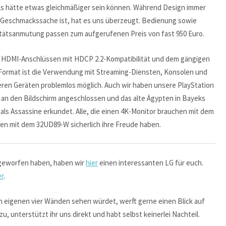
ls hätte etwas gleichmäßiger sein können. Während Design immer
 Geschmackssache ist, hat es uns überzeugt. Bedienung sowie
tätsanmutung passen zum aufgerufenen Preis von fast 950 Euro.
 HDMI-Anschlüssen mit HDCP 2.2-Kompatibilität und dem gängigen
Format ist die Verwendung mit Streaming-Diensten, Konsolen und
ren Geräten problemlos möglich. Auch wir haben unsere PlayStation
 an den Bildschirm angeschlossen und das alte Ägypten in Bayeks
als Assassine erkundet. Alle, die einen 4K-Monitor brauchen mit dem
den mit dem 32UD89-W sicherlich ihre Freude haben.
V geworfen haben, haben wir
hier
einen interessanten LG für euch.
er
.
n eigenen vier Wänden sehen würdet, werft gerne einen Blick auf
u, unterstützt ihr uns direkt und habt selbst keinerlei Nachteil.