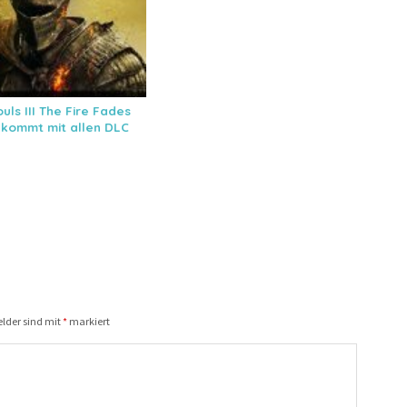
uls III The Fire Fades
n kommt mit allen DLC
elder sind mit
*
markiert