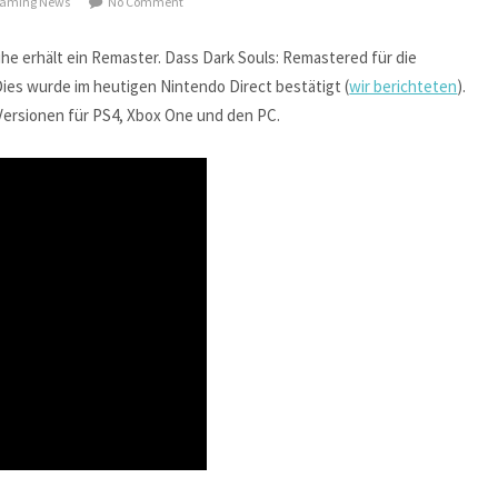
aming News
No Comment
 Reihe erhält ein Remaster. Dass Dark Souls: Remastered für die
Dies wurde im heutigen Nintendo Direct bestätigt (
wir berichteten
).
ersionen für PS4, Xbox One und den PC.