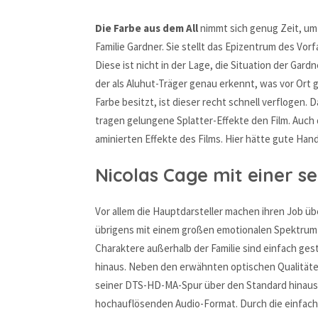
Die Farbe aus dem All
nimmt sich genug Zeit, um
Familie Gardner. Sie stellt das Epizentrum des Vo
Diese ist nicht in der Lage, die Situation der Gardn
der als Aluhut-Träger genau erkennt, was vor Ort 
Farbe besitzt, ist dieser recht schnell verflogen.
tragen gelungene Splatter-Effekte den Film. Auch 
aminierten Effekte des Films. Hier hätte gute H
Nicolas Cage mit einer s
Vor allem die Hauptdarsteller machen ihren Job ü
übrigens mit einem großen emotionalen Spektrum au
Charaktere außerhalb der Familie sind einfach ges
hinaus. Neben den erwähnten optischen Qualität
seiner DTS-HD-MA-Spur über den Standard hinaus
hochauflösenden Audio-Format. Durch die einfache