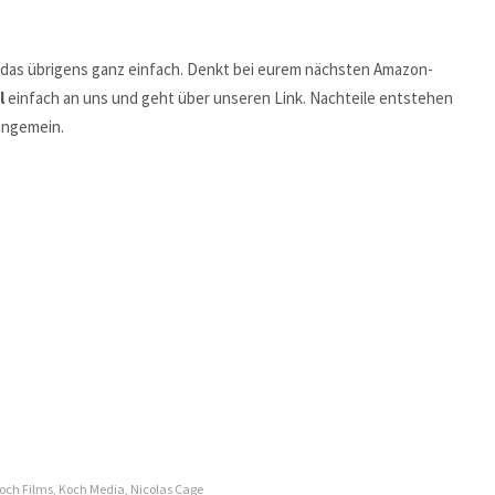
t das übrigens ganz einfach. Denkt bei eurem nächsten Amazon-
l
einfach an uns und geht über unseren Link. Nachteile entstehen
 ungemein.
och Films
,
Koch Media
,
Nicolas Cage