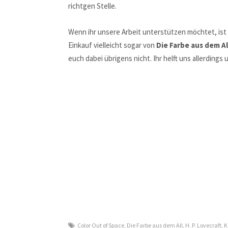
richtgen Stelle.
Wenn ihr unsere Arbeit unterstützen möchtet, is
Einkauf vielleicht sogar von
Die Farbe aus dem Al
euch dabei übrigens nicht. Ihr helft uns allerdings
Color Out of Space
,
Die Farbe aus dem All
,
H. P. Lovecraft
,
K