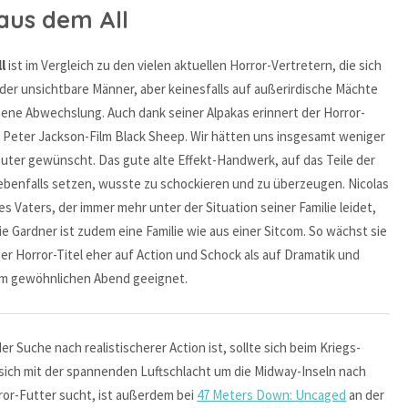
 aus dem All
l
ist im Vergleich zu den vielen aktuellen Horror-Vertretern, die sich
oder unsichtbare Männer, aber keinesfalls auf außerirdische Mächte
ene Abwechslung. Auch dank seiner Alpakas erinnert der Horror-
 Peter Jackson-Film Black Sheep. Wir hätten uns insgesamt weniger
ter gewünscht. Das gute alte Effekt-Handwerk, auf das Teile der
ebenfalls setzen, wusste zu schockieren und zu überzeugen. Nicolas
des Vaters, der immer mehr unter der Situation seiner Familie leidet,
ie Gardner ist zudem eine Familie wie aus einer Sitcom. So wächst sie
r Horror-Titel eher auf Action und Schock als auf Dramatik und
inem gewöhnlichen Abend geeignet.
 Suche nach realistischerer Action ist, sollte sich beim Kriegs-
sich mit der spannenden Luftschlacht um die Midway-Inseln nach
ror-Futter sucht, ist außerdem bei
47 Meters Down: Uncaged
an der