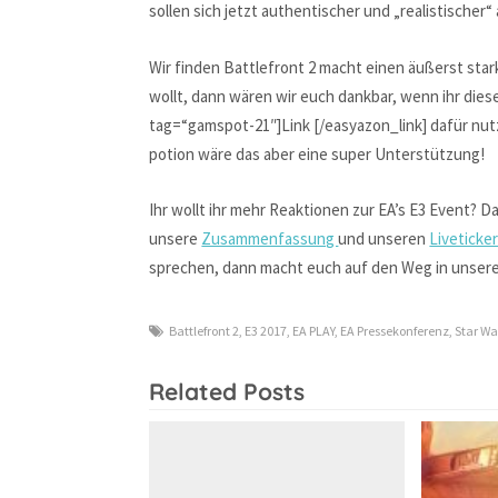
sollen sich jetzt authentischer und „realistischer“
Wir finden Battlefront 2 macht einen äußerst stark
wollt, dann wären wir euch dankbar, wenn ihr die
tag=“gamspot-21″]Link [/easyazon_link] dafür nutz
potion wäre das aber eine super Unterstützung!
Ihr wollt ihr mehr Reaktionen zur EA’s E3 Event? Da
unsere
Zusammenfassung
und unseren
Liveticke
sprechen, dann macht euch auf den Weg in unser
Battlefront 2
,
E3 2017
,
EA PLAY
,
EA Pressekonferenz
,
Star Wa
Related Posts