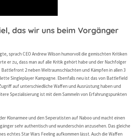
iel, das wir uns beim Vorgänger
gte, sprach CEO Andrew Wilson humorvoll die gemischten Kritiken
rte er zu, dass man auf alle Kritik gehört habe und der Nachfolger
t Battlefront 2 neben Weltraumschlachten und Kämpfen in allen 3
ette Singleplayer Kampagne. Ebenfalls neu ist das von Battlefield
Zugriff auf unterschiedliche Waffen und Ausrüstung haben und
eitere Spezialisierung ist mit dem Sammeln von Erfahrungspunkten
 der Klonarmee und den Seperatisten auf Naboo und macht einen
Vorgänger sehr authentisch und wunderschön anzusehen. Das gleiche
hes echtes Star Wars Feeling aufkommen lässt. Auch die Waffen