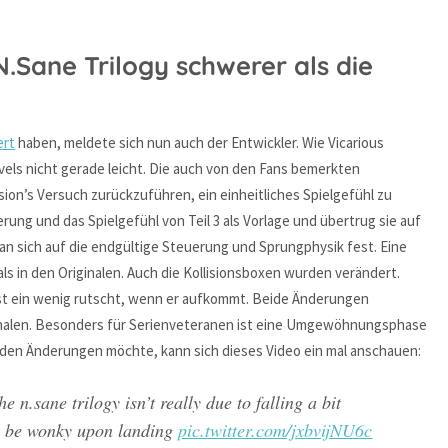
.Sane Trilogy schwerer als die
ert
haben, meldete sich nun auch der Entwickler. Wie Vicarious
evels nicht gerade leicht. Die auch von den Fans bemerkten
ion’s Versuch zurückzuführen, ein einheitliches Spielgefühl zu
rung und das Spielgefühl von Teil 3 als Vorlage und übertrug sie auf
an sich auf die endgültige Steuerung und Sprungphysik fest. Eine
 als in den Originalen. Auch die Kollisionsboxen wurden verändert.
rst ein wenig rutscht, wenn er aufkommt. Beide Änderungen
iginalen. Besonders für Serienveteranen ist eine Umgewöhnungsphase
u den Änderungen möchte, kann sich dieses Video ein mal anschauen:
e n.sane trilogy isn’t really due to falling a bit
an be wonky upon landing
pic.twitter.com/jxbvijNU6c