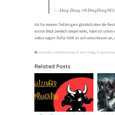
— Ding Dong (@DingDongVG
Ich für meinen Teil bin ganz glücklich über die B
ersten Blick ziemlich simpel wirkt, habe ich schon
selbst sagen: Dafür fühlt es sich umso besser an, 
Activision
,
Crash Bandicoot
,
N. Sane Trilogy
,
Vicarious Visi
Related Posts