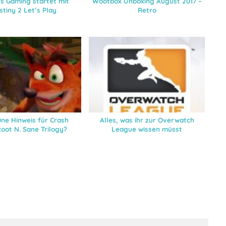
s Gaming startet mit
Wootbox Unboxing August 2017 –
stiny 2 Let’s Play
Retro
ne Hinweis für Crash
Alles, was ihr zur Overwatch
oot N. Sane Trilogy?
League wissen müsst