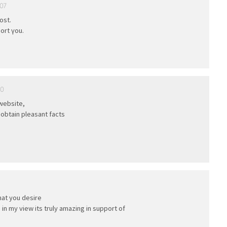
:07
ost.
port үou.
10
 website,
d obtain pleasant facts
hat you desire
, in my view its truly amazing in support of