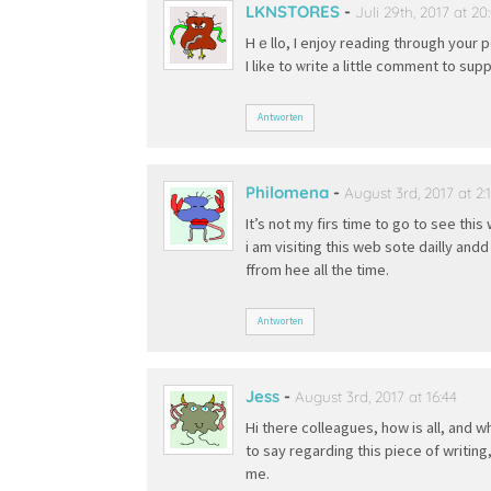
LKNSTORES
-
Juli 29th, 2017 at 20
Hｅllo, I enjoy reading thrоugh your p
I like to ѡrite a little comment to sup
Antworten
Philomena
-
August 3rd, 2017 at 2:
It’s not my firs time to go to see this
i am visiting this web sote dailly and
ffrom hee all the time.
Antworten
Jess
-
August 3rd, 2017 at 16:44
Hi there colleagues, how is all, and w
to say regarding this piece of writing
me.