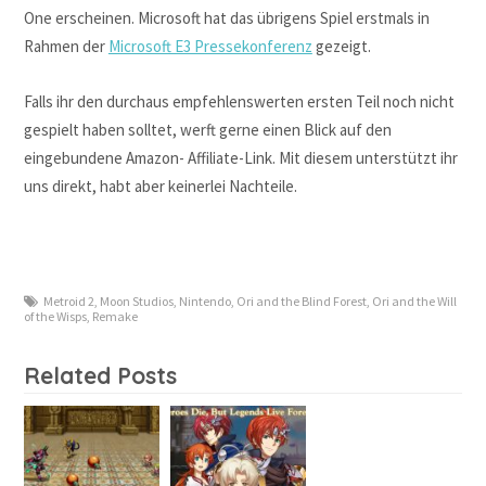
One erscheinen. Microsoft hat das übrigens Spiel erstmals in
Rahmen der
Microsoft E3 Pressekonferenz
gezeigt.
Falls ihr den durchaus empfehlenswerten ersten Teil noch nicht
gespielt haben solltet, werft gerne einen Blick auf den
eingebundene Amazon- Affiliate-Link. Mit diesem unterstützt ihr
uns direkt, habt aber keinerlei Nachteile.
Metroid 2
,
Moon Studios
,
Nintendo
,
Ori and the Blind Forest
,
Ori and the Will
of the Wisps
,
Remake
Related Posts