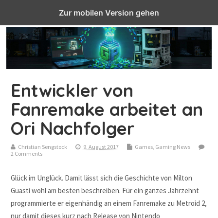
Top Menu
Zur mobilen Version gehen
Entwickler von
Fanremake arbeitet an
Ori Nachfolger
Christian Sengstock
9. August 2017
Games
,
Gaming News
2 Comments
Glück im Unglück. Damit lässt sich die Geschichte von Milton
Guasti wohl am besten beschreiben. Für ein ganzes Jahrzehnt
programmierte er eigenhändig an einem Fanremake zu Metroid 2,
nur damit dieses kurz nach Release von Nintendo