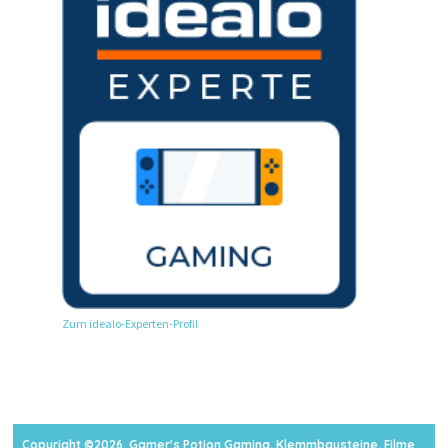
Zum idealo-Experten-Profil
Copyright ©2026. Gamer's Potion Gaming, Klemmbausteine, Filme