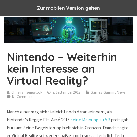
Top Menu
Zur mobilen Version gehen
Nintendo – Weiterhin
kein Interesse an
Virtual Reality?
Christian Sengstock
9. September 2017
Games
,
Gaming News
No Comment
Manch einer mag sich vielleicht noch daran erinnern, als
Nintendo’s Reggie Fils-Aimé 2015
seine Meinung zu VR
preis gab.
Kurzum: Seine Begeisterung hielt sich in Grenzen. Damals sagte
er Virtual Reality sei weder spaßig, noch sozial. Lediglich Tech