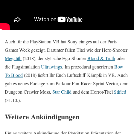
Auch für die PlayStation VR hat Sony einiges auf der Paris
Games Week gezeigt. Darunter fallen Titel wie der Hero-Shooter
Megalith
(2018), der stylische Ego-Shooter
Blood & Truth
oder
die Flugsimulation
Ultrawings
. Im prozedural generierten
Bow
To Blood
(2018) liefert Ihr Euch Luftschiff-Kämpfe in VR. Auch
gab es neues Footage zum Parkour-Fun-Racer Sprint Vector, dem
Dungeon Crawler Moss,
Star Child
und dem Horror-Titel
Stifled
(31.10.).
Weitere Ankündigungen
Einige weitere Ankündigung der PlayStation Präsentation der