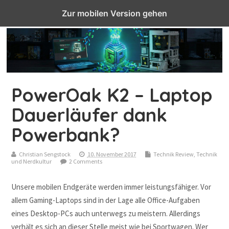
Top Menu
Zur mobilen Version gehen
PowerOak K2 – Laptop
Dauerläufer dank
Powerbank?
Christian Sengstock
10. November 2017
Technik Review
,
Technik
und Nerdkultur
2 Comments
Unsere mobilen Endgeräte werden immer leistungsfähiger. Vor
allem Gaming-Laptops sind in der Lage alle Office-Aufgaben
eines Desktop-PCs auch unterwegs zu meistern. Allerdings
verhält es sich an dieser Stelle meist wie bei Sportwagen. Wer