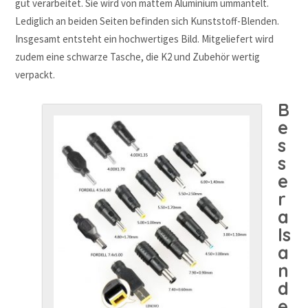
gut verarbeitet. Sie wird von mattem Aluminium ummantelt.
Lediglich an beiden Seiten befinden sich Kunststoff-Blenden.
Insgesamt entsteht ein hochwertiges Bild. Mitgeliefert wird
zudem eine schwarze Tasche, die K2 und Zubehör wertig
verpackt.
B
e
s
s
e
r
a
ls
a
n
d
e