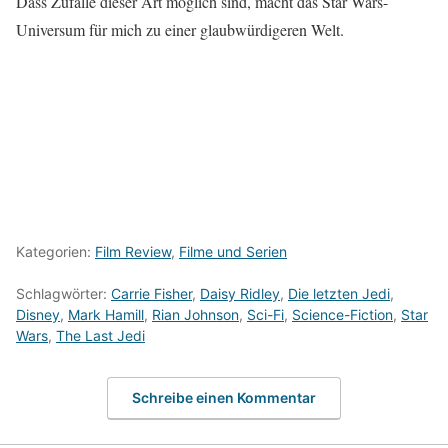
Dass Zufälle dieser Art möglich sind, macht das Star Wars-
Universum für mich zu einer glaubwürdigeren Welt.
Kategorien:
Film Review
,
Filme und Serien
Schlagwörter:
Carrie Fisher
,
Daisy Ridley
,
Die letzten Jedi
,
Disney
,
Mark Hamill
,
Rian Johnson
,
Sci-Fi
,
Science-Fiction
,
Star
Wars
,
The Last Jedi
Schreibe einen Kommentar