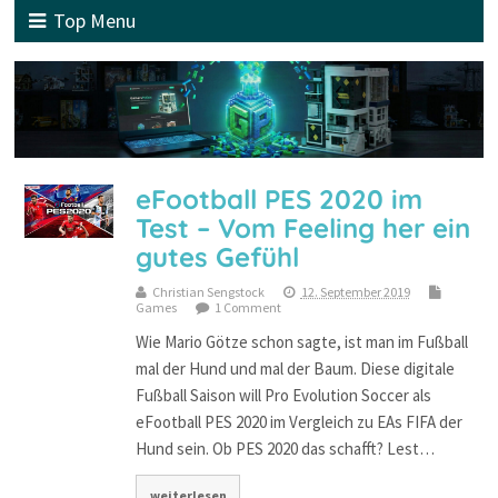
Top Menu
eFootball PES 2020 im
Test – Vom Feeling her ein
gutes Gefühl
Christian Sengstock
12. September 2019
Games
1 Comment
Wie Mario Götze schon sagte, ist man im Fußball
mal der Hund und mal der Baum. Diese digitale
Fußball Saison will Pro Evolution Soccer als
eFootball PES 2020 im Vergleich zu EAs FIFA der
Hund sein. Ob PES 2020 das schafft? Lest…
weiterlesen