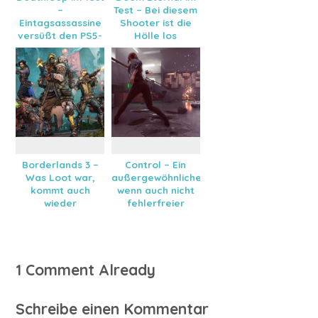
–
Test – Bei diesem
Eintagsassassine
Shooter ist die
versüßt den PS5-
Hölle los
Abschied
Borderlands 3 –
Control – Ein
Was Loot war,
außergewöhnlicher,
kommt auch
wenn auch nicht
wieder
fehlerfreier
Shooter
1 Comment Already
Schreibe einen Kommentar