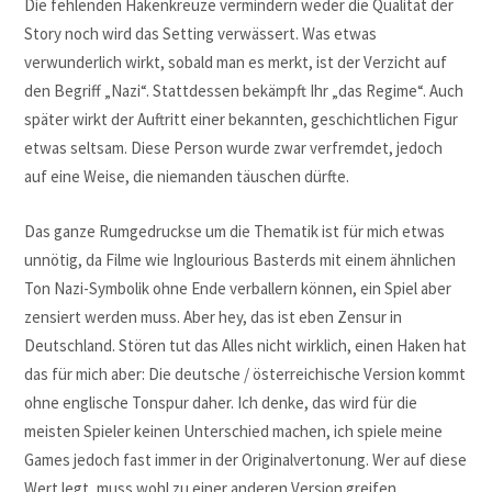
Die fehlenden Hakenkreuze vermindern weder die Qualität der
Story noch wird das Setting verwässert. Was etwas
verwunderlich wirkt, sobald man es merkt, ist der Verzicht auf
den Begriff „Nazi“. Stattdessen bekämpft Ihr „das Regime“. Auch
später wirkt der Auftritt einer bekannten, geschichtlichen Figur
etwas seltsam. Diese Person wurde zwar verfremdet, jedoch
auf eine Weise, die niemanden täuschen dürfte.
Das ganze Rumgedruckse um die Thematik ist für mich etwas
unnötig, da Filme wie Inglourious Basterds mit einem ähnlichen
Ton Nazi-Symbolik ohne Ende verballern können, ein Spiel aber
zensiert werden muss. Aber hey, das ist eben Zensur in
Deutschland. Stören tut das Alles nicht wirklich, einen Haken hat
das für mich aber: Die deutsche / österreichische Version kommt
ohne englische Tonspur daher. Ich denke, das wird für die
meisten Spieler keinen Unterschied machen, ich spiele meine
Games jedoch fast immer in der Originalvertonung. Wer auf diese
Wert legt, muss wohl zu einer anderen Version greifen.