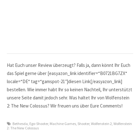
Hat Euch unser Review überzeugt? Falls ja, dann könnt Ihr Euch
das Spiel gerne über [easyazon_link identifier=“B0721BG7ZX“
locale=“DE“ tag=“gamspot-21″]diesen Link[/easyazon_link]
bestellen. Wie immer habt Ihr so keinen Nachteil, Ihr unterstützt
unsere Seite damit jedoch sehr. Was haltet Ihr von Wolfenstein
2: The New Colossus? Wir freuen uns über Eure Comments!
Bethesda
,
Ego-Shooter
,
Machine Games
,
Shooter
,
Wolfenstein 2
,
Wolfenstein
2: The New Colossus