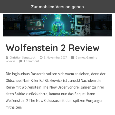
Top Menu
Zur mobilen Version gehen
Wolfenstein 2 Review
Christian Sengstock
3. November 2017
Games
,
Gaming
Review
1 Comment
Die Inglourious Basterds sollten sich warm anziehen, denn der
Oldschool Nazi-Killer BJ Blazkowicz ist zurück! Nachdem die
Reihe mit Wolfenstein The New Order vor drei Jahren zu ihrer
alten Stärke zurückkehrte, kommt nun das Sequel. Kann
Wolfenstein 2 The New Colossus mit dem spitzen Vorgänger
mithalten?