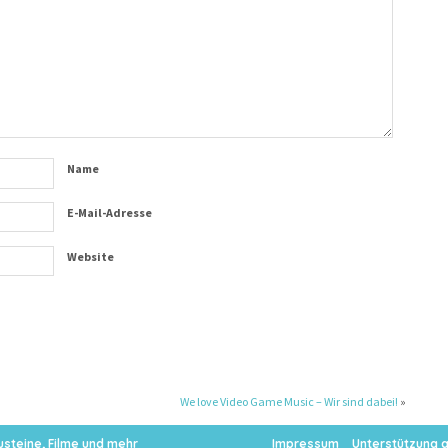
Name
E-Mail-Adresse
Website
We love Video Game Music – Wir sind dabei!
»
steine, Filme und mehr
Impressum
Unterstützung 