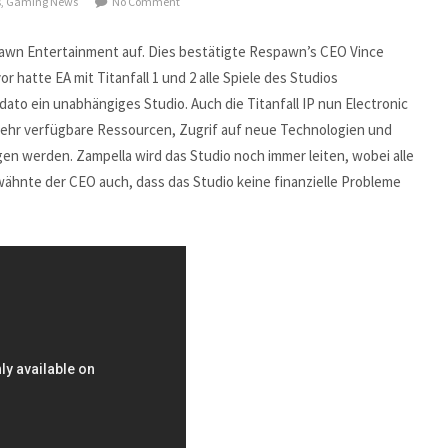
s
,
Gaming News
No Comment
espawn Entertainment auf. Dies bestätigte Respawn’s CEO Vince
r hatte EA mit Titanfall 1 und 2 alle Spiele des Studios
dato ein unabhängiges Studio. Auch die Titanfall IP nun Electronic
 mehr verfügbare Ressourcen, Zugrif auf neue Technologien und
en werden. Zampella wird das Studio noch immer leiten, wobei alle
rwähnte der CEO auch, dass das Studio keine finanzielle Probleme