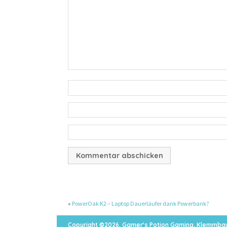
«
PowerOak K2 – Laptop Dauerläufer dank Powerbank?
Copyright ©2026. Gamer's Potion Gaming, Klemmbau