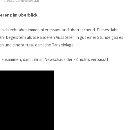
ing News
,
Gaming Special
erenz im Überblick .
al schlecht aber immer interessant und überraschend. Dieses Jahr
hr begeistern als alle anderen Aussteller. In gut einer Stunde gab es
n und eine surreal-dämliche Tanzeinlage.
nz zusammen, damit ihr im Newschaos der E3 nichts verpasst!