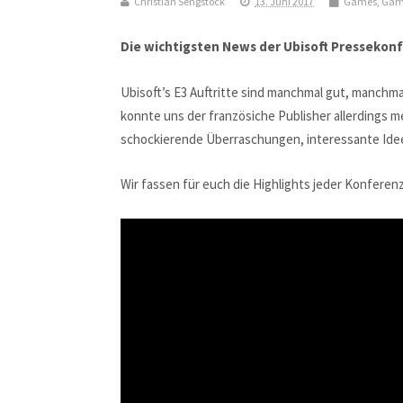
Christian Sengstock
13. Juni 2017
Games
,
Gam
Die wichtigsten News der Ubisoft Pressekonf
Ubisoft’s E3 Auftritte sind manchmal gut, manchm
konnte uns der französiche Publisher allerdings me
schockierende Überraschungen, interessante Idee
Wir fassen für euch die Highlights jeder Konfere