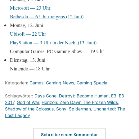
Microsoft — 23 Uhr
Bethesda — 6 Uhr morgens (12.Juni)
Montag, 12. Juni
Ubisoft — 22 Uhr
PlayStation — 3 Uhr in der Nacht (13. Juni)
Computer Games: PC Gaming Show — 19 Uhr
Dienstag, 13. Juni
Nintendo — 18 Uhr
Kategorien:
Games
,
Gaming News
,
Gaming Special
Schlagwörter:
Days Gone
,
Detroyt: Become Human
,
E3
,
E3
2017
,
God of War
,
Horizon: Zero Dawn The Frozen Wilds
,
Shadow of the Colossus
,
Sony
,
Spiderman
,
Uncharted: The
Lost Legacy
Schreibe einen Kommentar